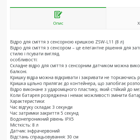
Опис
Х
Відро для сміття з сенсорною кришкою ZSW-L11 (8 л)
Відро для сміття з сенсором – це елегантне рішення для зат
стилю і псувати вигляд.
особливості:
Складне відро для сміття з сенсорним датчиком можна викорис
балконі.
Кришку відра можна відкривати і закривати не торкаючись р
Кришка щільно прилягає до контейнера, що запобігає розп
Відро виконане з удароміцного пластику, який стійкий до ме
Коли батарея розряджена і немає можливості змінити батар
Характеристики:
Час відгуку складає 3 секунди
Час затримки закриття 5 секунд
Водонепроникний рівень IPX5
Місткість: 8 л
Датчик: інфрачервоний
Відстань спрацьовування: 30 см