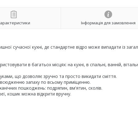
арактеристики
Інформація для замовлення
ишної сучасної кухні, де стандартне відро може випадати із зага
товувати в багатьох місцях: на кухні, в спальні, ванній, вітальн
уками, що дозволяє зручно та просто викидати сміття.
овсюдженню запаху по всьому приміщенню.
ханічних пошкоджень: подряпин, вм'ятин, сколів.
еї, кошик можна відкрити вручну.