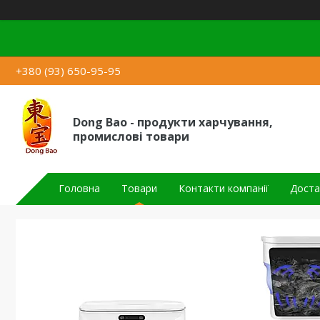
+380 (93) 650-95-95
Dong Bao - продукти харчування,
промислові товари
Головна
Товари
Контакти компанії
Доста