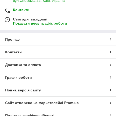
вул.Сновська 22, Київ, Україна
Контакти
Насичення організму йодом, корисними
Сьогодні вихідний
елементами.
Показати весь графік роботи
Про нас
Контакти
Поповнення нестачі вологи в організмі.
Доставка та оплата
Графік роботи
Повна версія сайту
Ламінарія нормалізує обмін речовин, знижує
Сайт створено на маркетплейсі
Prom.ua
вагу.
Політика конфіденційності