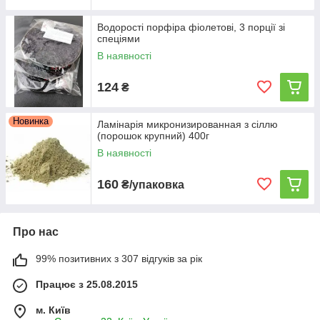
Водорості порфіра фіолетові, 3 порції зі
спеціями
В наявності
124
₴
Норі, вакаме
Водорості використовуються для приготування суші,
Новинка
ролів. Норі, вакаме можуть також використовуватися для
Ламінарія микронизированная з сіллю
(порошок крупний) 400г
приготування супів, салатів. Можуть використовуватися у
сухому вигляді або після замочування.
В наявності
160
₴/упаковка
В каталог
Про нас
99% позитивних з 307 відгуків за рік
Переваги ламінарії
Працює з 25.08.2015
м. Київ