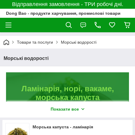
Відправлення замовлення - ТРИ робочі дні.
Dong Bao - продукти харчування, промислові товари
Товари та послуги
Морські водорості
Морські водорості
Ламінарія, норі, вакаме,
морська капуста
Показати все
Великий вибір морських водоростей для
приготування страв азійської кухні: ламінарія, норі,
Морська капуста - ламінарія
вакаме, морська капуста. Сухі продукти у формі
порошку і листів. Екологічно чисті морські водорості