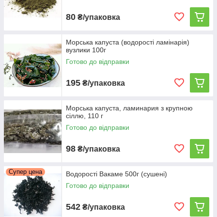
80
₴/упаковка
Морська капуста (водорості ламінарія)
вузлики 100г
Морська капуста
Готово до відправки
Популярний і затребуваний продукт. Морська капуста
195
₴/упаковка
ламінарія, виключно корисна для здоров'я. Володіє
чудовими смаковими якостями. Представлена в листах,
в порошку.
Морська капуста, ламинария з крупною
сіллю, 110 г
Готово до відправки
98
₴/упаковка
я
Супер цена
Водорості Вакаме 500г (сушені)
 вакаме
Готово до відправки
я для
жуть
542
₴/упаковка
ому