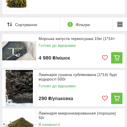
для домашнього та професійного застосування.
Дивитися асортимент
Сортування
0
Фільтри
Морська капуста термосушка 10кг (1*14+
Готово до відправки
Популярні товари: морська капуста,
4 980
₴/мішок
норі, вакаме
Ламінарія сушена сублімована (1*14) бурі
водорості 500г
Готово до відправки
290
₴/упаковка
укт.
ключно
Ламінарія микронизированная (порошок)
чудовими
50г
лена в
В наявності