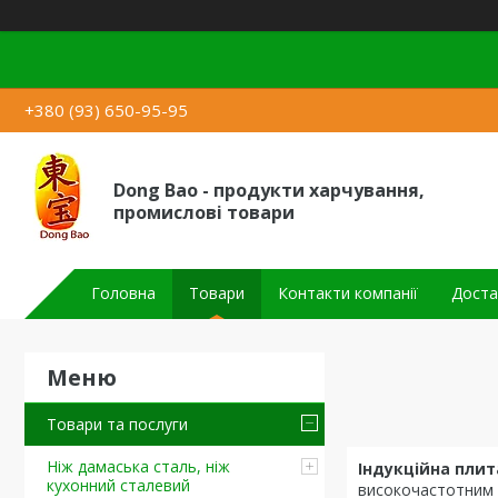
+380 (93) 650-95-95
Dong Bao - продукти харчування,
промислові товари
Головна
Товари
Контакти компанії
Доста
Товари та послуги
Ніж дамаська сталь, ніж
Індукційна плит
кухонний сталевий
високочастотним 