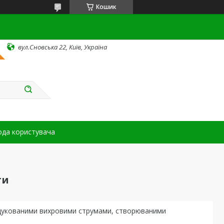
Кошик
вул.Сновська 22, Київ, Україна
ода користувача
ти
ндукованими вихровими струмами, створюваними