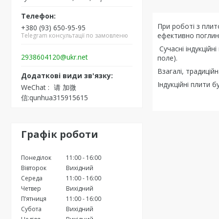
При роботі з плит
+380 (93) 650-95-95
ефективно поглина
Telegram консультації по замовленю
Сучасні індукційн
2938604120@ukr.net
поле).
Взагалі, традицій
Індукційні плити 
WeChat
请 加微
信:qunhua315915615
Графік роботи
Понеділок
11:00
16:00
Вівторок
Вихідний
Середа
11:00
16:00
Четвер
Вихідний
Пʼятниця
11:00
16:00
Субота
Вихідний