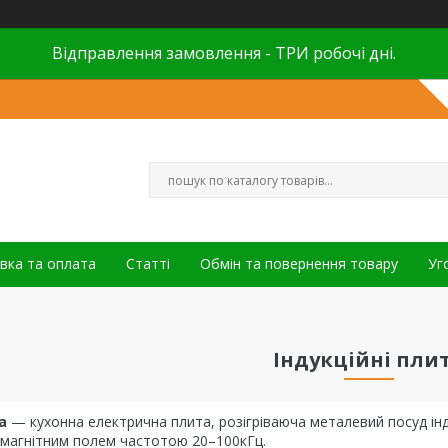
Відправлення замовлення - ТРИ робочі дні.
вка та оплата
Статті
Обмін та повернення товару
Уг
Індукційні пли
а
— кухонна електрична плита, розігріваюча металевий посуд і
магнітним полем частотою 20–100кГц.