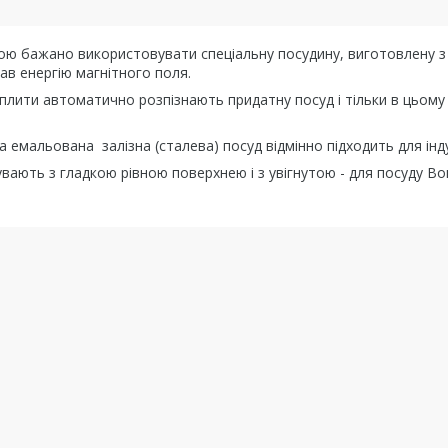
ою бажано використовувати спеціальну посудину, виготовлену з 
в енергію магнітного поля.
і плити автоматично розпізнають придатну посуд і тільки в цьо
на емальована залізна (сталева) посуд відмінно підходить для інд
бувають з гладкою рівною поверхнею і з увігнутою - для посуду Во