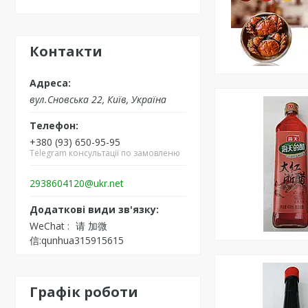
Контакти
вул.Сновська 22, Київ, Україна
+380 (93) 650-95-95
Telegram консультації по замовленю
2938604120@ukr.net
WeChat
请 加微
信:qunhua315915615
Графік роботи