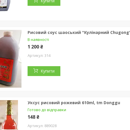
Купити
Рисовий соус шаоський "Кулінарний Chugong"
В наявності
1 200 ₴
314
Купити
Уксус рисовий рожевий 610ml, tm Donggu
Готово до відправки
148 ₴
889028