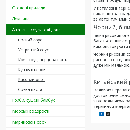
страв. Продукт ви
Столові прилади
У каталозі інтерн
виключно за тради
Локшина
за автентичними 
Чорний, біл
Азіатські соуси, олії, оцет
Білий рисовий оце
Соєвий соус
багатьох інших ст
використовувати в
Устричний соус
Чорний рисовий со
Кімчі соус, перцова паста
рисового оцту вик
дуже мінімальною
Кунжутна олія
Рисовий оцет
Китайський 
Соєва паста
Великою перевагою
достовірним смаком
Гриби, сушені бамбук
задовольняючи зап
термінами зберіган
Морські водорості
Мариновані овочі