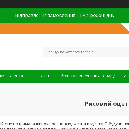
Відправлення замовлення - ТРИ робочі дні.
вка та оплата
Статті
Обмін та повернення товару
Уг
Рисовий оцет
й оцет отримали широке розповсюдження в кулінарії, будучи при