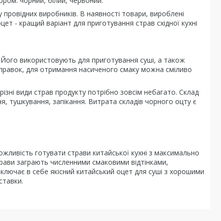
ором: чорний, білий, червоний.
 провідних виробників. В наявності товари, вироблені
ет - кращий варіант для приготування страв східної кухні
. Його використовують для приготування суші, а також
заправок, для отримання насиченого смаку можна сміливо
різні види страв продукту потрібно зовсім небагато. Склад
, тушкування, запікання. Витрата складів чорного оцту є
жливість готувати страви китайської кухні з максимально
х страви заграють численними смаковими відтінками,
ключає в себе якісний китайський оцет для суші з хорошими
ставки.