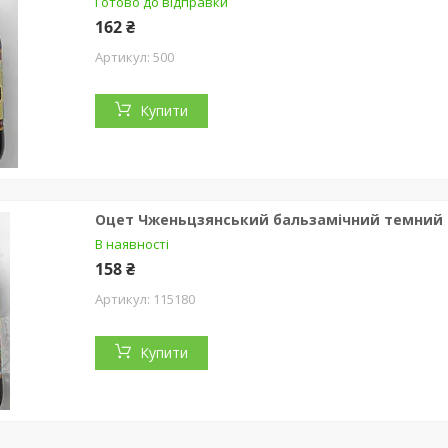
Готово до відправки
162 ₴
500
Купити
Оцет Чженьцзянський бальзамічний темний 
В наявності
158 ₴
115180
Купити