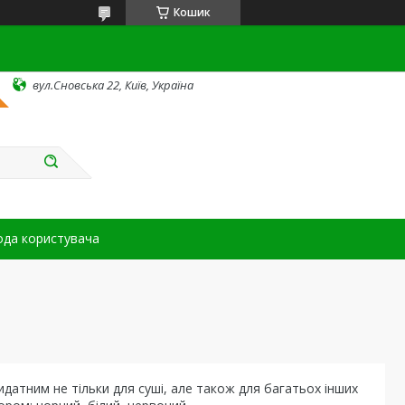
Кошик
вул.Сновська 22, Київ, Україна
ода користувача
датним не тільки для суші, але також для багатьох інших