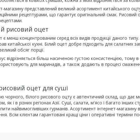
робляється в кількох сумішах, кожна з яких відрізняється за коль
ет-магазину представлений великий асортимент китайського оцту
ційними рецептурами, що гарантує оригінальний смак. Рисовий оц
рецептами.
ий рисовий оцет
т є менш концентрованим серед всіх видів продукції даного типу
рав китайської кухні. Білий оцет добре підходить для салатних 
еликий обсяг порції.
ус відрізняється більш насиченою густою консистенцією, тому в 
ористовують для маринадів, а також додають в процесі смаження
.
рисовий оцет для суші
 чорного, білого рисового оцту є автентичний склад, що дає мо
, як і в різних регіонах Азії. Суші, салати, м'ясо і багато інши
ити найвимогливіших гурманів. Асортимент інтернет-магазину в
ня. Всім клієнтам гарантовані кращі ціни і оперативні терміни по