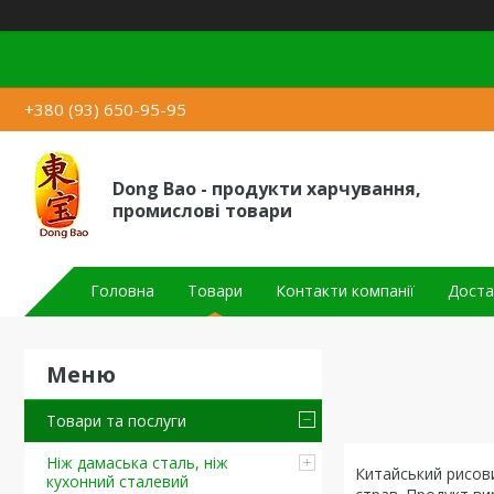
+380 (93) 650-95-95
Dong Bao - продукти харчування,
промислові товари
Головна
Товари
Контакти компанії
Доста
Товари та послуги
Ніж дамаська сталь, ніж
Китайський рисови
кухонний сталевий