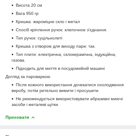
Висота 20 см
Вага 950 гр
Кришка: жароміцне скло і метал
Спосіб кріплення ручок: клепочное з'єднання.
Тип ручок: суцільнолиті
Кришка з отвором для виходу пари: так.
Тип плити: електрична, склокерамічна, індукційна,
газова.
Підходить для миття в посудомийній машині
Догляд за пароваркою
Після кожного використання дочекатися охолодження
виробу, потім ретельно вимити і просушити.
Не рекомендується використовувати абразивні миючі
засоби і металеві щітки.
Приховати