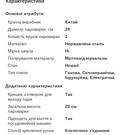
Характеристики
Основні атрибути
Країна виробник
Китай
Діаметр пароварки, см
28
Кількість ярусів пароварки
2
Матеріал
Нержавіюча сталь
Мірна шкала
Ні
Полірування матеріалу
Матова/дзеркальна
Стан
Новий
Тип плити
Газова, Склокерамічна,
Індукційна, Електрична
Додаткові характеристики
Кришка з отвором для
Так
виходу пари
Загальна висота
20 см
пароварки
Підходить для миття в
Так
посудомийній машині
Спосіб кріплення ручок
Клепочное з'єднання