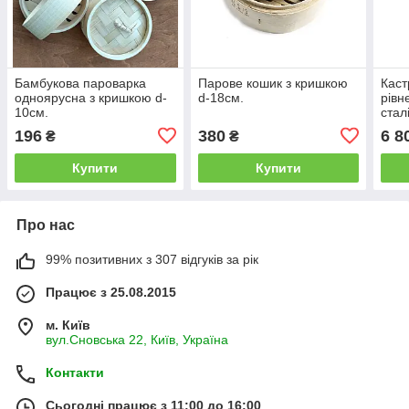
Бамбукова пароварка
Парове кошик з кришкою
Каст
одноярусна з кришкою d-
d-18см.
рівн
10см.
стал
196
380
6 8
₴
₴
Купити
Купити
Про нас
99% позитивних з 307 відгуків за рік
Працює з 25.08.2015
м. Київ
вул.Сновська 22, Київ, Україна
Контакти
Сьогодні працює з 11:00 до 16:00