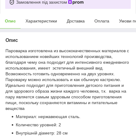
Замовлення під захистом
Опис
Характеристики
Доставка
Оплата
Умови п
Опис
Пароварка изготовлена из высококачественных материалов с
использованием новейших технологий производства,
благодаря чему она подходит для интенсивного ежедневного
использования, имеет эстетичный внешний вид.
Возможность готовить одновременно на двух уровнях.
Пароварку можно использовать и как обычную кастрюлю.
Идеально подходит для приготовления детского питания и
для здорового образа жизни каждого человека, т.к. варка на
пару является самым здоровым способом приготовления
пищи, поскольку сохраняются витамины и питательные
вещества
Материал: нержавеющая сталь.
Количество уровней: 2
Внутрішній діаметр: 28 см