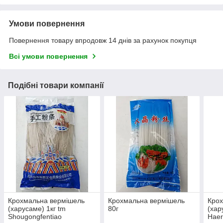
Умови повернення
Повернення товару впродовж 14 днів за рахунок покупця
Всі умови повернення
Подібні товари компанії
Крохмальна вермішель
Крохмальна вермішель
Кро
(харусаме) 1кг tm
80г
(хар
Shougongfentiao
Hae