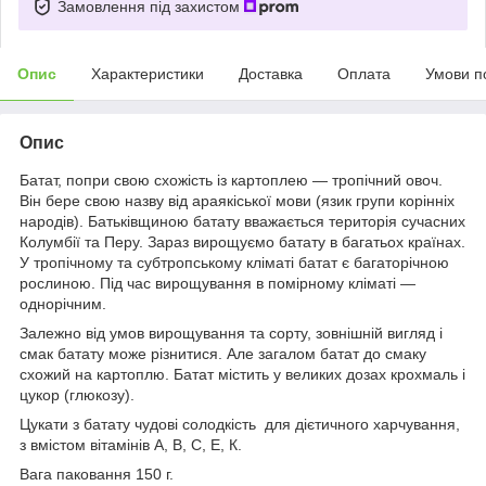
Замовлення під захистом
Опис
Характеристики
Доставка
Оплата
Умови п
Опис
Батат, попри свою схожість із картоплею — тропічний овоч.
Він бере свою назву від араякіської мови (язик групи корінніх
народів). Батьківщиною батату вважається територія сучасних
Колумбії та Перу. Зараз вирощуємо батату в багатьох країнах.
У тропічному та субтропському кліматі батат є багаторічною
рослиною. Під час вирощування в помірному кліматі —
однорічним.
Залежно від умов вирощування та сорту, зовнішній вигляд і
смак батату може різнитися. Але загалом батат до смаку
схожий на картоплю. Батат містить у великих дозах крохмаль і
цукор (глюкозу).
Цукати з батату чудові солодкість для дієтичного харчування,
з вмістом вітамінів А, В, С, Е, К.
Вага паковання 150 г.