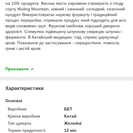
на 100г продукта. Висока якість сировини отримують з глоду
сорту Wuling Mountain, ніжний і смачний, солодкий, сезонний
продукт. Використовуючи наукову формулу і традиційний
процес переробки, отримали продукт, який підходить для всіх
видів споживчих груп. Фруктові скибочки хороший джерело
здоров'я. Стимулює підвищену шлункову секрецію шлунка і
ферменти. В Китайській медицині, глід, сприяє циркуляції
крові. Показання до застосування - середостіння, повнота,
грижі і застій крові.
Приховати
Характеристики
Основні
Виробник
БЕТ
Країна виробник
Китай
Тип цукерок
Желейні
Термін придатності
12 міс