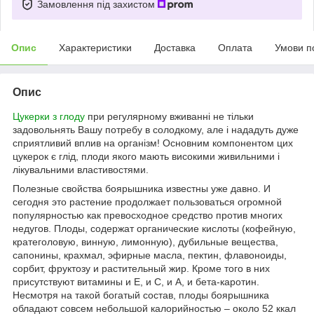
Замовлення під захистом
Опис
Характеристики
Доставка
Оплата
Умови п
Опис
Цукерки з глоду
при регулярному вживанні не тільки
задовольнять Вашу потребу в солодкому, але і нададуть дуже
сприятливий вплив на організм! Основним компонентом цих
цукерок є глід, плоди якого мають високими живильними і
лікувальними властивостями.
Полезные свойства боярышника известны уже давно. И
сегодня это растение продолжает пользоваться огромной
популярностью как превосходное средство против многих
недугов. Плоды, содержат органические кислоты (кофейную,
кратеголовую, винную, лимонную), дубильные вещества,
сапонины, крахмал, эфирные масла, пектин, флавоноиды,
сорбит, фруктозу и растительный жир. Кроме того в них
присутствуют витамины и Е, и С, и А, и бета-каротин.
Несмотря на такой богатый состав, плоды боярышника
обладают совсем небольшой калорийностью – около 52 ккал