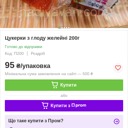
Цукерки з глоду желейні 200г
Готово до відправки
Код: П200
Роздріб
95
₴/упаковка
Мінімальна сума замовлення на сайті — 500 ₴
Купити
або
Купити з
Що таке купити з Пром?