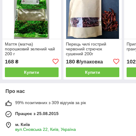
Маття (матча)
Перець чилі гострий
Прип
порошковий зелений чай
червоний стрючок
гран
200 г
сушений 200г
168
180
102
₴
₴/упаковка
Купити
Купити
Про нас
99% позитивних з 309 відгуків за рік
Працює з 25.08.2015
м. Київ
вул.Сновська 22, Київ, Україна