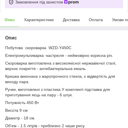
Замовлення під захистом
Опис
Характеристики
Доставка
Оплата
Умови п
Опис
Побутова скороварка WZD-Y450C
Електромультиварка -кастрюля - неймовірно корисна річ.
Скороварка виготовлена з високоякісної нержавіючої сталі,
верхнє покриття - антибактеріальна емаль.
Кришка виконана з жаропрочного стекла, є відвертість для
виходу пара.
Ручки, виготовлені з пластика У комплекті підставка для
приготування яєць на пару - 6 штук.
Потужність 450 Вт
Висота 9 см
Діаметр - 18 см.
Об'ем - 1.5 літрів - приблизно 2 чаши рису.