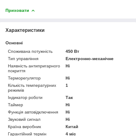
Приховати
Характеристики
Основні
Споживана потужність
450 Вт
Тип управління
Електронно-механічне
Наявність антипригарного
Ні
покриття
Терморегулятор
Ні
Кількість температурних
1
режимів
Індикатор роботи
Так
Таймер
Ні
Функція автовідключення
Ні
Звуковий сигнал
Ні
Країна виробник
Китай
Гарантійний термін
4 міс