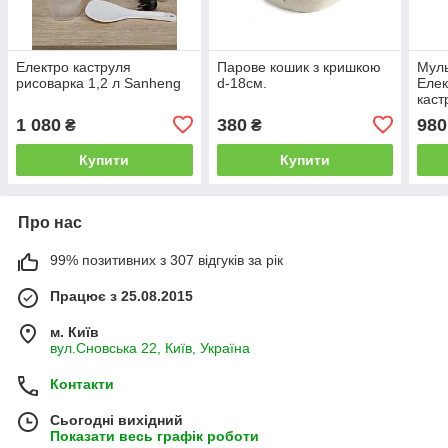
Електро каструля
Парове кошик з кришкою
Муль
рисоварка 1,2 л Sanheng
d-18см.
Елек
каст
1 080
380
980
₴
₴
Купити
Купити
Про нас
99% позитивних з 307 відгуків за рік
Працює з 25.08.2015
м. Київ
вул.Сновська 22, Київ, Україна
Контакти
Сьогодні вихідний
Показати весь графік роботи