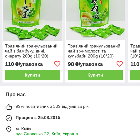
Трав'яний гранульований
Трав'яний гранульований
Трав
чай з бамбуку, дині,
чай з жимолості та
чай 
очерету 200g (10*20)
кульбаби 200g (10*20)
(10*
110
98
110
₴/упаковка
₴/упаковка
Купити
Купити
Про нас
99% позитивних з 309 відгуків за рік
Працює з 25.08.2015
м. Київ
вул.Сновська 22, Київ, Україна