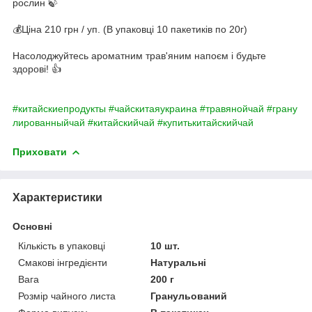
рослин 🍃
💰Ціна 210 грн / уп. (В упаковці 10 пакетиків по 20г)
Насолоджуйтесь ароматним трав'яним напоєм і будьте
здорові! 👍
#китайскиепродукты
#чайскитаяукраина
#травянойчай
#грану
лированныйчай
#китайскийчай
#купитькитайскийчай
Приховати
Характеристики
Основні
Кількість в упаковці
10 шт.
Смакові інгредієнти
Натуральні
Вага
200 г
Розмір чайного листа
Гранульований