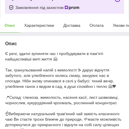
Замовлення під захистом
Опис
Характеристики
Доставка
Оплата
Умови п
Опис
Є речі, здатні зупиняти час і пробуджувати в пам'яті
найщасливіші миті життя 🤗
Так, гранульований напій з жимолості ☕️ дарує відчуття
забутого, але улюбленого колись смаку, занурює нас в
спогади. Ніби знову опинився в селі у бабусі: тихий вечір,
улюблене ганок з видом в сад, в душі спокійно і тепло 🤗💖
📍Склад: глюкоза, жимолость, насіння касії, лист шовковиці,
чорнослив, кукурудзяний крохмаль, рослинний концентрат.
☝️Вибираючи натуральний трав'яний чай замість класичного
чаю Ви стаєте трохи ближче до природи, 🌱маєте можливість
доторкнутися до прекрасного і відчути на собі силу цілющих