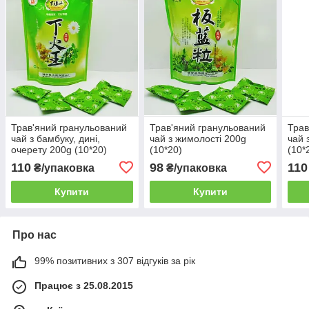
Трав'яний гранульований
Трав'яний гранульований
Трав
чай з бамбуку, дині,
чай з жимолості 200g
чай 
очерету 200g (10*20)
(10*20)
(10*
110
98
110
₴/упаковка
₴/упаковка
Купити
Купити
Про нас
99% позитивних з 307 відгуків за рік
Працює з 25.08.2015