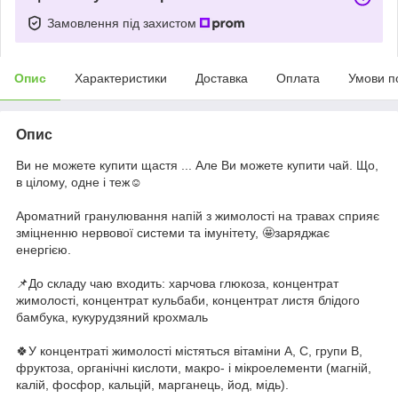
Замовлення під захистом
Опис
Характеристики
Доставка
Оплата
Умови п
Опис
Ви не можете купити щастя ... Але Ви можете купити чай. Що,
в цілому, одне і теж☺️
Ароматний гранулювання напій з жимолості на травах сприяє
зміцненню нервової системи та імунітету, 🤩заряджає
енергією.
📌До складу чаю входить: харчова глюкоза, концентрат
жимолості, концентрат кульбаби, концентрат листя блідого
бамбука, кукурудзяний крохмаль
🍀У концентраті жимолості містяться вітаміни А, С, групи В,
фруктоза, органічні кислоти, макро- і мікроелементи (магній,
калій, фосфор, кальцій, марганець, йод, мідь).