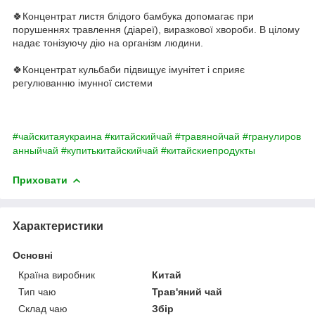
🍀Концентрат листя блідого бамбука допомагає при
порушеннях травлення (діареї), виразкової хвороби. В цілому
надає тонізуючу дію на організм людини.
🍀Концентрат кульбаби підвищує імунітет і сприяє
регулюванню імунної системи
#чайскитаяукраина
#китайскийчай
#травянойчай
#гранулиров
анныйчай
#купитькитайскийчай
#китайскиепродукты
Приховати
Характеристики
Основні
Країна виробник
Китай
Тип чаю
Трав'яний чай
Склад чаю
Збір