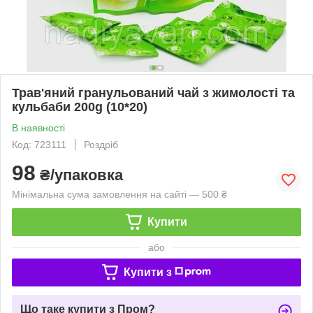
Трав'яний гранульований чай з жимолості та
кульбаби 200g (10*20)
В наявності
Код: 723111
Роздріб
98
₴/упаковка
Мінімальна сума замовлення на сайті — 500 ₴
Купити
або
Купити з
Що таке купити з Пром?