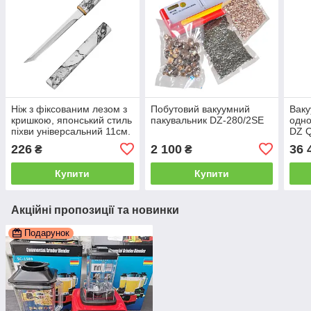
Ніж з фіксованим лезом з
Побутовий вакуумний
Вак
кришкою, японський стиль
пакувальник DZ-280/2SE
одно
піхви універсальний 11см.
DZ 
226
2 100
36 
₴
₴
Купити
Купити
Акційні пропозиції та новинки
Подарунок