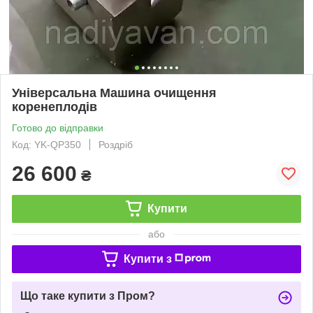
Універсальна Машина очищення
коренеплодів
Готово до відправки
Код: YK-QP350
Роздріб
26 600
₴
Купити
або
Купити з
Що таке купити з Пром?