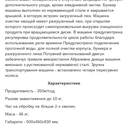
дополнительного ухода, кроме ежедневной чистки.
Бункер
машины выполнен из нержавеющей стали и закрывается
крышкой, в которую встроен загрузочный люк.
Машина
очистки овощей имеет разгрузочный люк, при открытии
которого происходит самопроизвольная выгрузка очищенного
продукта при вращающемся диске.
В машине предусмотрена
регулировка продолжительности цикла работы благодаря
использованию реле времени.
Предусмотрено подключение
проточной воды, для полной очистки корпуса, бункера и
разгрузочного люка.
Потужний вентильований двигун
забезпечує тривале використання.
Абразивне днище машини
виконано з рустикованной нержавіючої сталі.
Зручна
транспортування машини - встановлено чотири пересувних
колеса.
Характеристики
Продуктивність - 350кг/год;
Разове завантаження до 10 кг;
Час на обробку не більше 2-х хвилин;
Маса - 46 кг;
Габарити - 500х460х930 мм;