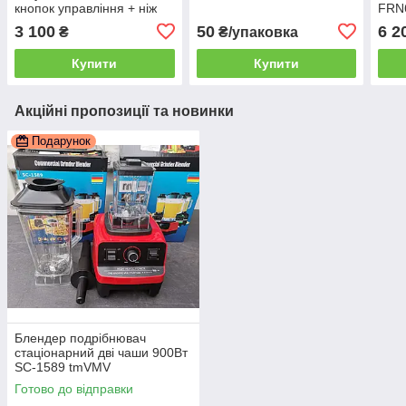
кнопок управління + ніж
FRN
3 100
50
6 2
₴
₴/упаковка
Купити
Купити
Акційні пропозиції та новинки
Подарунок
Блендер подрібнювач
стаціонарний дві чаши 900Вт
SC-1589 tmVMV
Готово до відправки