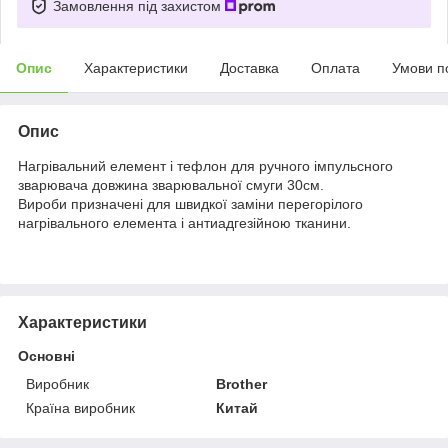
Замовлення під захистом
Опис
Характеристики
Доставка
Оплата
Умови п
Опис
Нагрівальний елемент і тефлон для ручного імпульсного
зварювача довжина зварювальної смуги 30см.
Вироби призначені для швидкої заміни перегорілого
нагрівального елемента і антиадгезійною тканини.
Характеристики
Основні
Виробник
Brother
Країна виробник
Китай