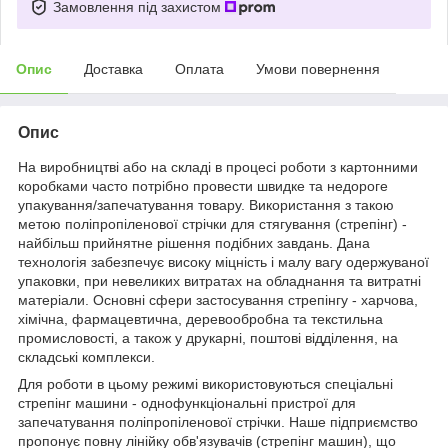
Замовлення під захистом
Опис
Доставка
Оплата
Умови повернення
Опис
На виробництві або на складі в процесі роботи з картонними
коробками часто потрібно провести швидке та недороге
упакування/запечатування товару. Використання з такою
метою поліпропіленової стрічки для стягування (стрепінг) -
найбільш прийнятне рішення подібних завдань. Дана
технологія забезпечує високу міцність і малу вагу одержуваної
упаковки, при невеликих витратах на обладнання та витратні
матеріали. Основні сфери застосування стрепінгу - харчова,
хімічна, фармацевтична, деревообробна та текстильна
промисловості, а також у друкарні, поштові відділення, на
складські комплекси.
Для роботи в цьому режимі використовуються спеціальні
стрепінг машини - однофункціональні пристрої для
запечатування поліпропіленової стрічки. Наше підприємство
пропонує повну лінійку обв'язувачів (стрепінг машин), що