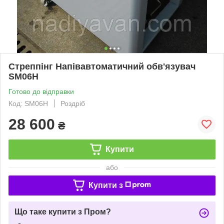
Стреппінг Напівавтоматичний обв'язувач
SM06H
Готово до відправки
Код: SM06H
Роздріб
28 600
₴
Купити
або
Купити з
Що таке купити з Пром?