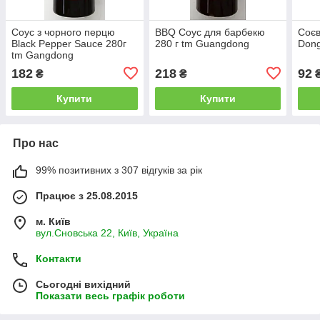
Соус з чорного перцю
BBQ Соус для барбекю
Соєв
Black Pepper Sauce 280г
280 г tm Guangdong
Dong
tm Gangdong
182
218
92
₴
₴
Купити
Купити
Про нас
99% позитивних з 307 відгуків за рік
Працює з 25.08.2015
м. Київ
вул.Сновська 22, Київ, Україна
Контакти
Сьогодні вихідний
Показати весь графік роботи