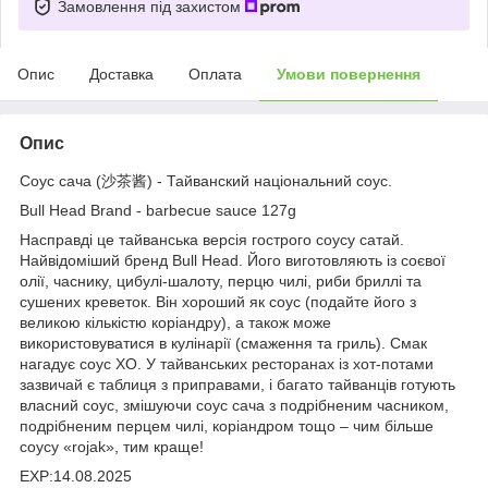
Замовлення під захистом
Опис
Доставка
Оплата
Умови повернення
Опис
Соус сача (沙茶酱) - Тайванский національний соус.
Bull Head Brand - barbecue sauce 127g
Насправді це тайванська версія гострого соусу сатай.
Найвідоміший бренд Bull Head. Його виготовляють із соєвої
олії, часнику, цибулі-шалоту, перцю чилі, риби бриллі та
сушених креветок. Він хороший як соус (подайте його з
великою кількістю коріандру), а також може
використовуватися в кулінарії (смаження та гриль). Смак
нагадує соус XO. У тайванських ресторанах із хот-потами
зазвичай є таблиця з приправами, і багато тайванців готують
власний соус, змішуючи соус сача з подрібненим часником,
подрібненим перцем чилі, коріандром тощо – чим більше
соусу «rojak», тим краще!
EXP:14.08.2025