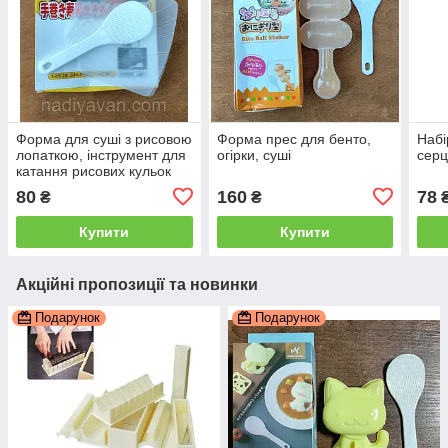
Форма для суші з рисовою
Форма прес для бенто,
Набі
лопаткою, інструмент для
огірки, суші
серц
катання рисових кульок
бенто
80
160
78
₴
₴
Купити
Купити
Акційні пропозиції та новинки
Подарунок
Подарунок