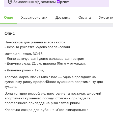
Замовлення під захистом
Опис
Характеристики
Доставка
Оплата
Умови п
Опис
Ніж-сокира для різання м'яса і кісток
- Лезо та рукоятка чудово збалансовані
матеріал - сталь 3Cr13
- Легко заточується і довго залишається гострим.
- Довжина леза: 21 см, ширина 95мм у рукоядки.
- Довжина ручки - 12см,
Торгова марка Blacks Mith Shao — одна з провідних на
сучасному ринку професійного кухонного асортименту для
кухарів.
Вона успішно розробляє, виготовляє та постачає широкий
асортимент кухонного посуду, столових приладів та
професійного приладдя на різні світові ринки.
Класична сокира для рубання м'яса складається з