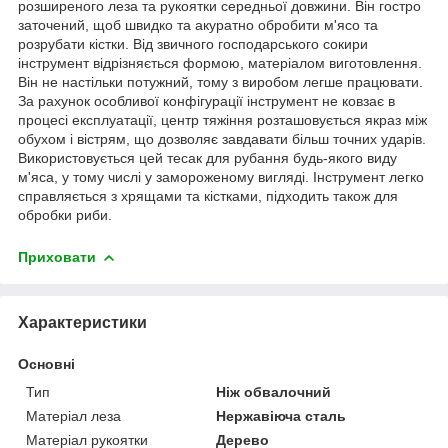
розширеного леза та рукоятки середньої довжини. Він гостро
заточений, щоб швидко та акуратно обробити м'ясо та
розрубати кістки. Від звичного господарського сокири
інструмент відрізняється формою, матеріалом виготовлення.
Він не настільки потужний, тому з виробом легше працювати.
За рахунок особливої конфігурації інструмент не ковзає в
процесі експлуатації, центр тяжіння розташовується якраз між
обухом і вістрям, що дозволяє завдавати більш точних ударів.
Використовується цей тесак для рубання будь-якого виду
м'яса, у тому числі у замороженому вигляді. Інструмент легко
справляється з хрящами та кістками, підходить також для
обробки риби.
Приховати
Характеристики
Основні
Тип
Ніж обвалочний
Матеріал леза
Нержавіюча сталь
Матеріал рукоятки
Дерево