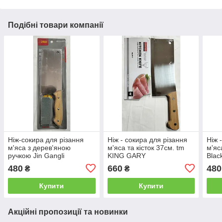
Подібні товари компанії
Ніж-сокира для різання
Ніж - сокира для різання
Ніж 
м'яса з дерев'яною
м'яса та кісток 37см. tm
м'яс
ручкою Jin Gangli
KING GARY
Blac
480
660
480
₴
₴
Купити
Купити
Акційні пропозиції та новинки