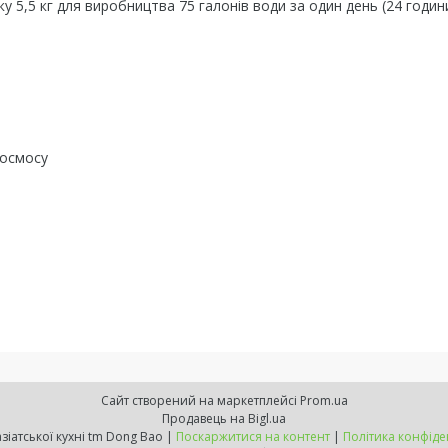
 5,5 кг для виробництва 75 галонів води за один день (24 годин
 осмосу
Сайт створений на маркетплейсі
Prom.ua
Продавець на Bigl.ua
Все для азіатської кухні tm Dong Bao |
Поскаржитися на контент
|
Політика конфіде