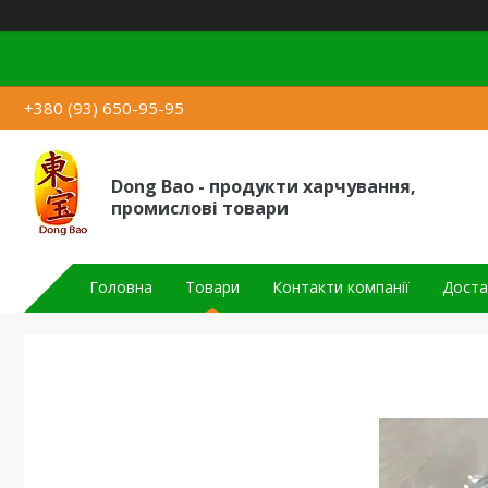
+380 (93) 650-95-95
Dong Bao - продукти харчування,
промислові товари
Головна
Товари
Контакти компанії
Доста