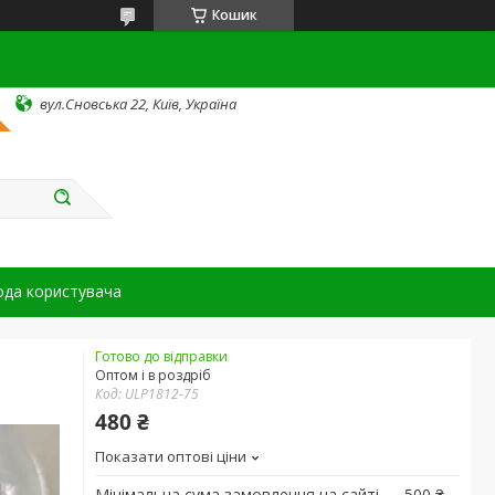
Кошик
вул.Сновська 22, Київ, Україна
ода користувача
Готово до відправки
Оптом і в роздріб
Код:
ULP1812-75
480 ₴
Показати оптові ціни
Мінімальна сума замовлення на сайті — 500 ₴