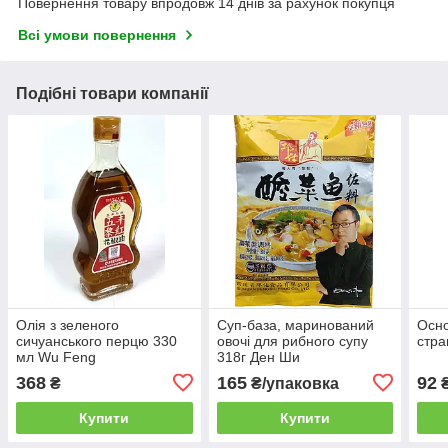
Повернення товару впродовж 14 днів за рахунок покупця
Всі умови повернення
Подібні товари компанії
Олія з зеленого
Суп-база, маринований
Осно
сичуанського перцю 330
овочі для рибного супу
стра
мл Wu Feng
318г Ден Ши
368
165
92
₴
₴/упаковка
Купити
Купити