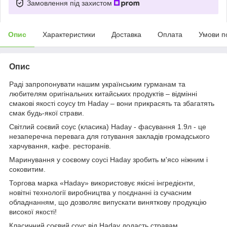
Замовлення під захистом
Опис
Характеристики
Доставка
Оплата
Умови п
Опис
Раді запропонувати нашим українським гурманам та
любителям оригінальних китайських продуктів – відмінні
смакові якості соусу tm Haday – вони прикрасять та збагатять
смак будь-якої страви.
Світлий соєвий соус (класика) Haday - фасування 1.9л - це
незаперечна перевага для готування закладів громадського
харчування, кафе. ресторанів.
Маринування у соєвому соусі Haday зробить м'ясо ніжним і
соковитим.
Торгова марка «Haday» використовує якісні інгредієнти,
новітні технології виробництва у поєднанні із сучасним
обладнанням, що дозволяє випускати виняткову продукцію
високої якості!
Класичний соєвий соус від Haday додасть стравам