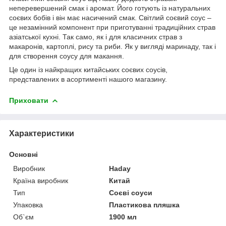
неперевершений смак і аромат. Його готують із натуральних
соєвих бобів і він має насичений смак. Світлий соєвий соус –
це незамінний компонент при приготуванні традиційних страв
азіатської кухні. Так само, як і для класичних страв з
макаронів, картоплі, рису та риби. Як у вигляді маринаду, так і
для створення соусу для макання.
Це один із найкращих китайських соєвих соусів,
представлених в асортименті нашого магазину.
Приховати
Характеристики
Основні
Виробник
Haday
Країна виробник
Китай
Тип
Соєві соуси
Упаковка
Пластикова пляшка
Об`єм
1900 мл