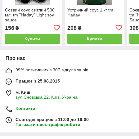
Соєвий соус світлий 500
Устричний соус 1 кг tm
Соєв
мл. tm "Haday" Light soy
Haday
tm "
sauce
Sau
156
208
398
₴
₴
Купити
Купити
Про нас
99% позитивних з 307 відгуків за рік
Працює з 25.08.2015
м. Київ
вул.Сновська 22, Київ, Україна
Контакти
Сьогодні працює з 11:00 до 16:00
Показати весь графік роботи