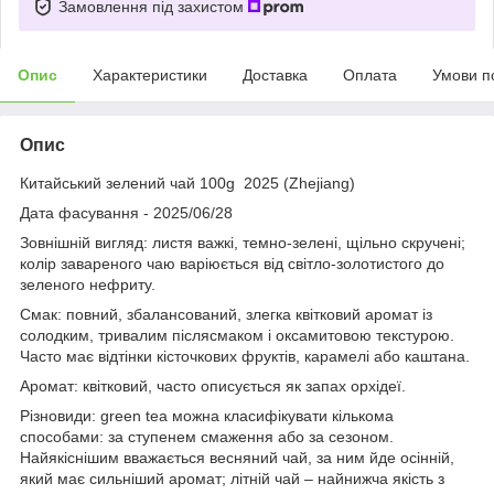
Замовлення під захистом
Опис
Характеристики
Доставка
Оплата
Умови п
Опис
Китайський зелений чай 100g 2025 (Zhejiang)
Дата фасування - 2025/06/28
Зовнішній вигляд: листя важкі, темно-зелені, щільно скручені;
колір завареного чаю варіюється від світло-золотистого до
зеленого нефриту.
Смак: повний, збалансований, злегка квітковий аромат із
солодким, тривалим післясмаком і оксамитовою текстурою.
Часто має відтінки кісточкових фруктів, карамелі або каштана.
Аромат: квітковий, часто описується як запах орхідеї.
Різновиди: green tea можна класифікувати кількома
способами: за ступенем смаження або за сезоном.
Найякіснішим вважається весняний чай, за ним йде осінній,
який має сильніший аромат; літній чай – найнижча якість з