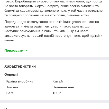
трьох. Виробництво зимового чаю настільки мало, що про це
не часто говорять. Сорти нефриту лише злегка окислені та
ближчі за характером до зеленого чаю, у той час як ретельно
та помірно пропечені чаї мають повні, смажені нотки.
Поради щодо замочування чайників Ісин: green tea можна
замочувати кілька разів, і ентузіасти часто кажуть, що
наступне замочування є більш тонким — деякі навіть
використовують перший настій просто для того, щоб підігріти
чашки.
Приховати
Характеристики
Основні
Країна виробник
Китай
Тип чаю
Зелений чай
Вага
100 г