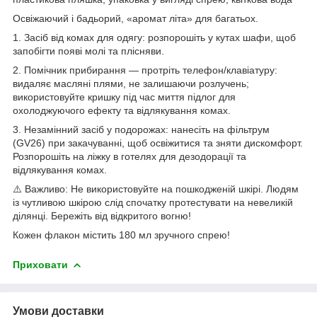
Освіжаючий і бадьорий, «аромат літа» для багатьох.
1. Засіб від комах для одягу: розпорошіть у кутах шафи, щоб
запобігти появі молі та плісняви.
2. Помічник прибирання — протріть телефон/клавіатуру:
видаляє масляні плями, не залишаючи розлучень;
використовуйте кришку під час миття підлог для
охолоджуючого ефекту та відлякування комах.
3. Незамінний засіб у подорожах: нанесіть на фільтрум
(GV26) при закачуванні, щоб освіжитися та зняти дискомфорт.
Розпорошіть на ліжку в готелях для дезодорації та
відлякування комах.
⚠️ Важливо: Не використовуйте на пошкодженій шкірі. Людям
із чутливою шкірою слід спочатку протестувати на невеликій
ділянці. Бережіть від відкритого вогню!
Кожен флакон містить 180 мл зручного спрею!
Приховати
Умови доставки