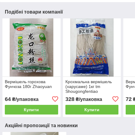
Подібні товари компанії
Вермішель горохова
Крохмальна вермішель
Верм
Фунчоза 180г Zhaoyuan
(харусаме) 1кг tm
Фунч
Shougongfentiao
64
328
72
₴/упаковка
₴/упаковка
₴
Купити
Купити
Акційні пропозиції та новинки