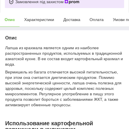
Замовлення під захистом
Опис
Характеристики
Доставка
Оплата
Умови п
Опис
Лапша из крахмала является одним из наиболее
распространенных продуктов, используемых в традиционной
азиатской кухне. В ее состав входит картофельный крахмал и
вода.
Вермишель из багата отличается высокой питательностью,
при этом она считается диетическим продуктом. Помимо
высокой энергетической ценности, лапша очень полезна для
здоровья, поскольку содержит целый комплекс полезных
микроэлементов. Регулярное употребление в пищу этого
продукта позволит бороться с заболеваниями ЖКТ, а также
активизирует обменные процессы.
Использование картофельной