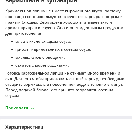
вермишели в кулинарии
Крахмальная лапша не имеет выраженного вкуса, поэтому
она чаще всего используется в качестве гарнира к острым и
пряным блюдам. Вермишель хорошо впитывает вкус и
аромат приправ и соусов. Она станет идеальным продуктом
для приготовления:
мяса в кисло-сладком соусе;
грибов, маринованных в соевом соусе;
мясных блюд с овощами;
салатов с морепродуктами.
Готовка картофельной лапши не отнимет много времени и
сил. Для того чтобы приготовить сытный гарнир, необходимо
отварить вермишель в подсоленной воде в течение 5 минут.
Перед подачей блюда, его принято заправлять соевым
соусом.
Приховати
Характеристики