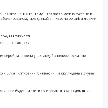
364 ккал на 100 гр, тому її так часто можна зустріти в
о збалансованому складі, який впливає на організм людини
 почуття тяжкості;
ією протягом дня;
ним виробам з пшениці для людей з непереносимістю
акож білка і клітковини. Вживаючи її в їжу людина відчуває
шини не будуть містити консерванти, хімічні домішки і