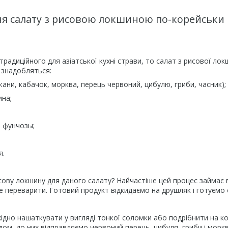
я салату з рисовою локшиною по-корейськи
традиційного для азіатської кухні страви, то салат з рисової ло
 знадобляться:
жани, кабачок, морква, перець червоний, цибулю, гриби, часник);
ина;
 фунчозы;
я.
сову локшину для даного салату? Найчастіше цей процес займає ві
е переварити. Готовий продукт відкидаємо на друшляк і готуємо 
дно нашаткувати у вигляді тонкої соломки або подрібнити на ко
лідом, до них відправляємо червоний перець, цибуля, гриби і мор