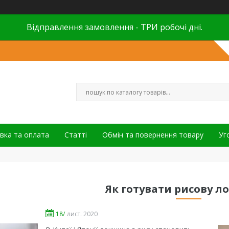
Відправлення замовлення - ТРИ робочі дні.
вка та оплата
Статті
Обмін та повернення товару
Уг
Як готувати рисову л
18/
лист. 2020