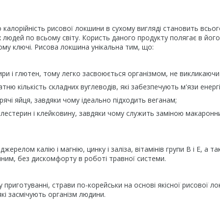
 калорійність рисової локшини в сухому вигляді становить всього 
х людей по всьому світу. Користь даного продукту полягає в йог
ому ключі. Рисова локшина унікальна тим, що:
ири і глютен, тому легко засвоюється організмом, не викликаючи
атню кількість складних вуглеводів, які забезпечують м'язи енерг
урячі яйця, завдяки чому ідеально підходить веганам;
олестерин і клейковину, завдяки чому служить заміною макарон
жерелом калію і магнію, цинку і заліза, вітамінів групи В і Е, а т
йним, без дискомфорту в роботі травної системи.
 приготуванні, страви по-корейськи на основі якісної рисової лок
які засмічують організм людини.