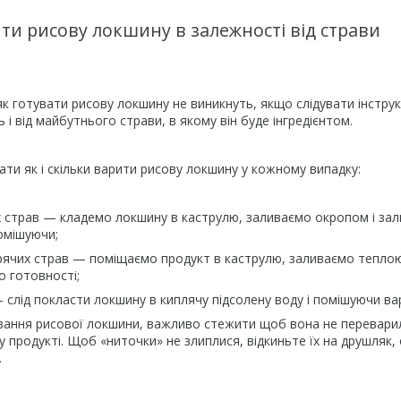
ти рисову локшину в залежності від страви
як готувати рисову локшину не виникнуть, якщо слідувати інструк
 і від майбутнього страви, в якому він буде інгредієнтом.
ти як і скільки варити рисову локшину у кожному випадку:
 страв — кладемо локшину в каструлю, заливаємо окропом і зали
помішуючи;
гарячих страв — поміщаємо продукт в каструлю, заливаємо тепло
о готовності;
— слід покласти локшину в киплячу підсолену воду і помішуючи ва
ування рисової локшини, важливо стежити щоб вона не переварил
у продукті. Щоб «ниточки» не злиплися, відкиньте їх на друшля
.