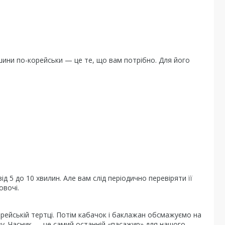
кшини по-корейськи — це те, що вам потрібно. Для його
д 5 до 10 хвилин. Але вам слід періодично перевіряти її
овочі.
рейській тертці. Потім кабачок і баклажан обсмажуємо на
кву. Часник — це самий останній «пасажир» для нашого