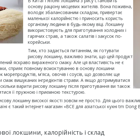
В Китаї і Японії локшина з рису становить
основу раціону місцевих жителів. Вона поживна,
володіє збалансованим складом, привертає
маленької калорійністю і приносить користь
організму людини в будь-якому віці. Локшину
використовують для приготування холодних і
гарячих страв, а також салатів і закусок по-
корейськи.
Тим, хто задається питанням, як готувати
рисову локшину, важливо знати, що цей продукт
ений яскраво вираженого смаку. Але ця властивість не є
паки, сприяє повному всмоктуванню в основу локшини
 морепродуктів, м'яса, овочів і соусів, що дозволяє ще
и смак вишуканих інгредієнтів страви. А якщо дотримуватися
скільки варити рисову локшину після приготування ви також
тися її пружною і приємною текстурою.
исову локшину високої якості зовсім не просто. Для цього важлив
аїні є такий інтернет-магазин «ВСЕ для азіатської кухні tm Dong 
вої локшини, калорійність і склад