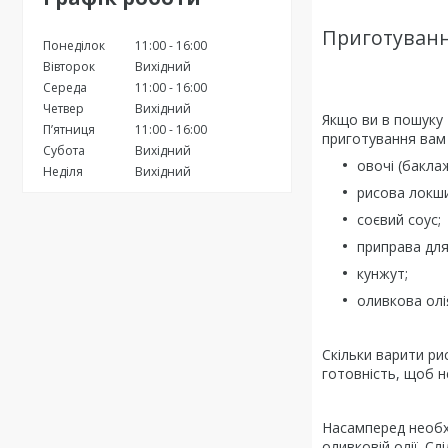
Приготуванн
Понеділок
11:00
16:00
Вівторок
Вихідний
Середа
11:00
16:00
Четвер
Вихідний
Якщо ви в пошуку 
Пʼятниця
11:00
16:00
приготування вам
Субота
Вихідний
овочі (бакла
Неділя
Вихідний
рисова локш
соєвий соус;
приправа для
кунжут;
оливкова олі
Скільки варити ри
готовність, щоб н
Насамперед необхі
оливковій олії. С