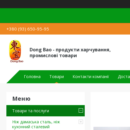
+380 (93) 650-95-95
Dong Bao - продукти харчування,
промислові товари
Головна
Товари
Контакти компанії
Доста
Товари та послуги
Ніж дамаська сталь, ніж
кухонний сталевий