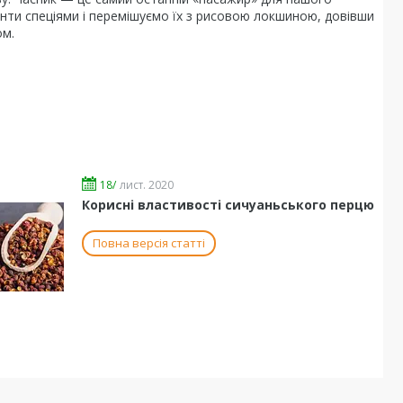
єнти спеціями і перемішуємо їх з рисовою локшиною, довівши
ом.
18/
лист. 2020
Корисні властивості сичуаньського перцю
Повна версія статті