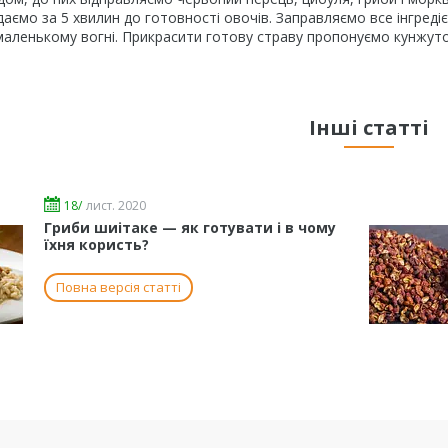
аємо за 5 хвилин до готовності овочів. Заправляємо все інгреді
маленькому вогні. Прикрасити готову страву пропонуємо кунжут
Інші статті
18/
лист. 2020
Гриби шиітаке — як готувати і в чому
їхня користь?
Повна версія статті