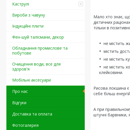
Каструлі
Вироби з чавуну
Мало хто знає, що
дієтичних раціона
Індукційні плити
тільки в позитивн
Фен-шуй талісмани, декор
не містить ж
Обладнання промислове та
містить дост
побутове
не містить к
Очищення води, все для
не містить х
здоров'я
клейковини.
Мобільні аксесуари
Рисова локшина є д
Про нас
себе більш енергі
Відгуки
А при правильному
Доставка та оплата
штучні барвники, 
Фотогалерея