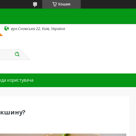
Кошик
вул.Сновська 22, Київ, Україна
ода користувача
окшину?