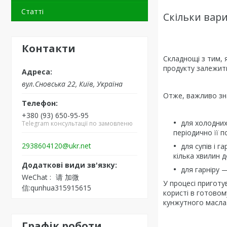
Статті
Скільки вари
Контакти
Складнощі з тим, 
продукту залежить
вул.Сновська 22, Київ, Україна
Отже, важливо зна
+380 (93) 650-95-95
для холодних
Telegram консультації по замовленю
періодично її 
2938604120@ukr.net
для супів і 
кілька хвилин д
для гарніру 
WeChat
请 加微
У процесі пригот
信:qunhua315915615
користі в готовом
кунжутного масла
Графік роботи