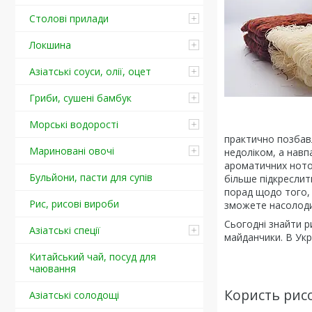
Столові прилади
Локшина
Азіатські соуси, олії, оцет
Гриби, сушені бамбук
Морські водорості
практично позбавл
Мариновані овочі
недоліком, а нав
ароматичних ноток
Бульйони, пасти для супів
більше підкреслит
порад щодо того, 
Рис, рисові вироби
зможете насолоди
Сьогодні знайти р
Азіатські спеції
майданчики. В Укр
Китайський чай, посуд для
чаювання
Користь рисо
Азіатські солодощі